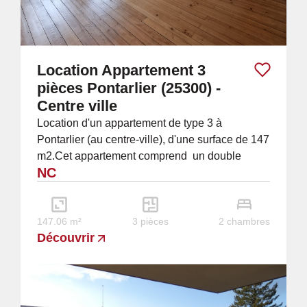
Location Appartement 3
pièces Pontarlier (25300) -
Centre ville
Location d'un appartement de type 3 à
Pontarlier (au centre-ville), d'une surface de 147
m2.Cet appartement comprend un double
NC
salon/séjour, une cuisine équipée, un WC
séparé,...
147.06 m²
3 pièces
2 chambres
Découvrir