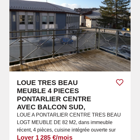
LOUE TRES BEAU
MEUBLE 4 PIECES
PONTARLIER CENTRE
AVEC BALCON SUD,
LOUE A PONTARLIER CENTRE TRES BEAU
LOGT MEUBLE DE 82 M2, dans immeuble
récent, 4 pièces, cuisine intégrée ouverte sur
Loyer 1 285 €/mois
pièce à vivre avec grand balcon exposé Sud, 2