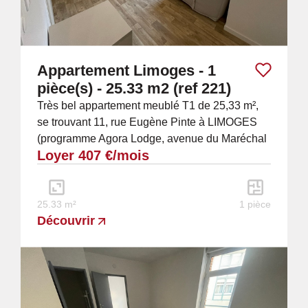
Appartement Limoges - 1
pièce(s) - 25.33 m2 (ref 221)
Très bel appartement meublé T1 de 25,33 m²,
se trouvant 11, rue Eugène Pinte à LIMOGES
(programme Agora Lodge, avenue du Maréchal
Loyer 407 €/mois
de Lattre de Tassigny) ; il est au 1er étage,...
25.33 m²
1 pièce
Découvrir