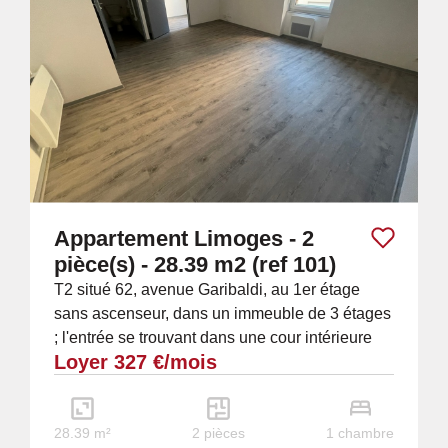
Appartement Limoges - 2
pièce(s) - 28.39 m2 (ref 101)
T2 situé 62, avenue Garibaldi, au 1er étage
sans ascenseur, dans un immeuble de 3 étages
; l'entrée se trouvant dans une cour intérieure
Loyer 327 €/mois
sécurisée, fermée par un portail...
28.39 m²
2 pièces
1 chambre