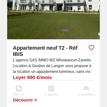
Appartement neuf T2 - Réf
IBIS
L'agence SAS IMMO WZ Wlostowicer-Zanello
Location & Gestion de Langon vous propose à
la location un appartement lumineux, sans vis-
Loyer 690 €/mois
à-vis, situé au premier étage d'un immeuble...
49.4 m²
2 pièces
1 chambre
Découvrir