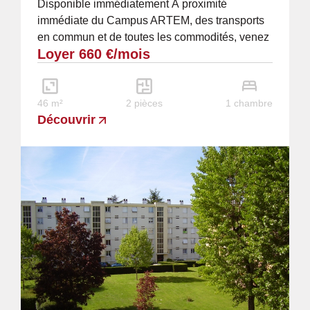
Disponible immédiatement À proximité
immédiate du Campus ARTEM, des transports
en commun et de toutes les commodités, venez
Loyer 660 €/mois
découvrir ce bel appartement T2 meublé de 46
m², situé...
46 m²
2 pièces
1 chambre
Découvrir