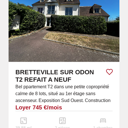
BRETTEVILLE SUR ODON
T2 REFAIT A NEUF
Bel ppartement T2 dans une petite copropriété
calme de 8 lots, situé au 1er étage sans
ascenseur. Exposition Sud Ouest. Construction
Loyer 745 €/mois
de 1993. Une entrée avec placard, un séjour...
39.88 m²
2 pièces
1 chambre