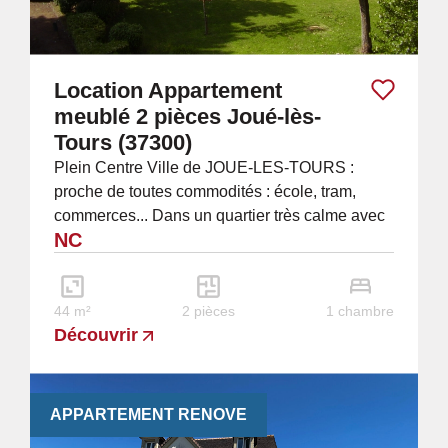
Location Appartement
meublé 2 pièces Joué-lès-
Tours (37300)
Plein Centre Ville de JOUE-LES-TOURS :
proche de toutes commodités : école, tram,
commerces... Dans un quartier très calme avec
NC
une vue magnifique sur le parc : Bel
appartement...
44 m²
2 pièces
1 chambre
Découvrir
APPARTEMENT RENOVE