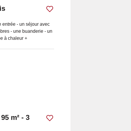
is
entrée - un séjour avec
mbres - une buanderie - un
e à chaleur +
 95 m² - 3