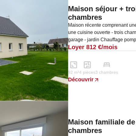
Maison séjour + tro
chambres
Maison récente comprenant une 
une cuisine ouverte - trois cha
garage - jardin Chauffage pomp
Loyer 812 €/mois
convecteurs...
92 m²
4 pièces
3 chambres
Découvrir
Maison familiale de
chambres