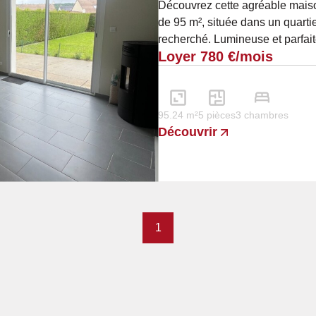
Découvrez cette agréable mais
de 95 m², située dans un quartie
recherché. Lumineuse et parfait
Loyer 780 €/mois
un cadre de vie...
95.24 m²
5 pièces
3 chambres
Découvrir
1