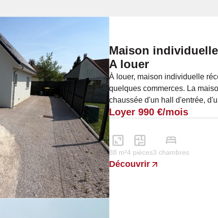
Maison individuelle
A louer
À louer, maison individuelle ré
quelques commerces. La maiso
chaussée d'un hall d'entrée, d
Loyer 990 €/mois
d'une agréable...
88 m²
4 pièces
3 chambres
Découvrir