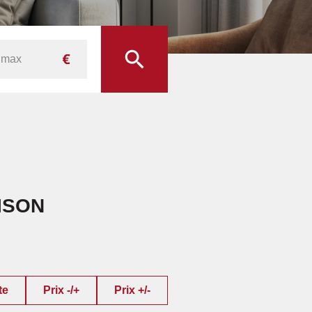
ISON
te
Prix -/+
Prix +/-