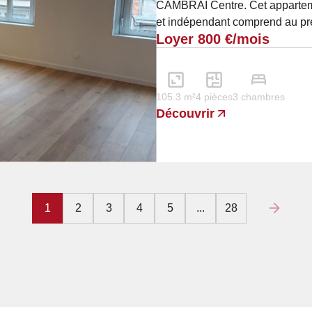
CAMBRAI Centre. Cet appartem
et indépendant comprend au pr
Loyer 800 €/mois
avec cuisine...
105.3 m²
4 pièces
3 chambres
Découvrir
1
2
3
4
5
...
28