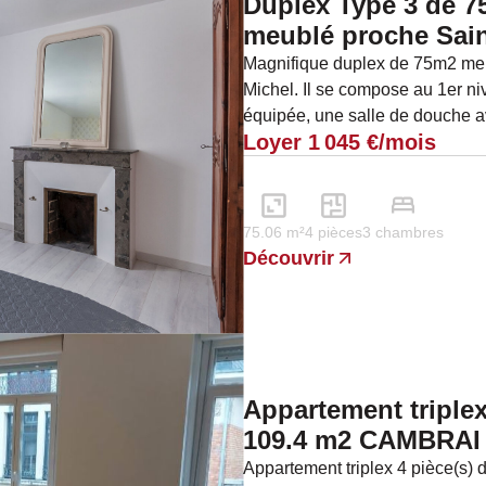
Duplex Type 3 de 
meublé proche Sain
Magnifique duplex de 75m2 meu
Michel. Il se compose au 1er ni
équipée, une salle de douche 
Loyer 1 045 €/mois
un salon et au second...
75.06 m²
4 pièces
3 chambres
Découvrir
Appartement triplex
109.4 m2 CAMBRAI 
Appartement triplex 4 pièce(s) 