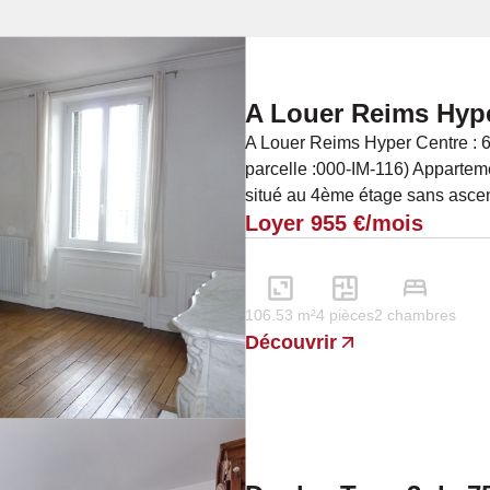
A Louer Reims Hyp
A Louer Reims Hyper Centre : 
parcelle :000-IM-116) Appartem
situé au 4ème étage sans asce
Loyer 955 €/mois
entrée, un...
106.53 m²
4 pièces
2 chambres
Découvrir