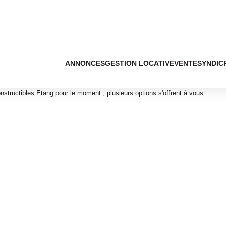
ANNONCES
GESTION LOCATIVE
VENTE
SYNDIC
structibles Etang pour le moment , plusieurs options s'offrent à vous :