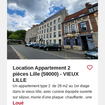
Location Appartement 2
pièces Lille (59000) - VIEUX
LILLE
Un appartement type 2 de 28 m2 au 1er étage
dans le vieux lille, avec cuisine équipée ouverte
sur séjour, munie d'une plaque chauffante , une
Loué
hotte , un four , et un...