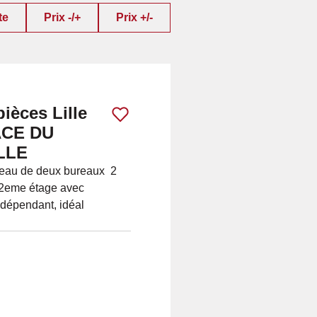
te
Prix -/+
Prix +/-
ièces Lille
LACE DU
LLE
ateau de deux bureaux 2
 2eme étage avec
indépendant, idéal