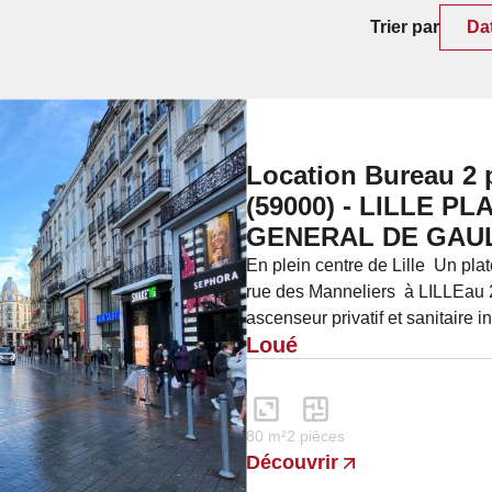
Trier par
Da
Location Bureau 2 p
(59000) - LILLE P
GENERAL DE GAU
En plein centre de Lille Un pl
rue des Manneliers à LILLEau
ascenseur privatif et sanitaire 
Loué
profession libérale,...
80 m²
2 pièces
Découvrir