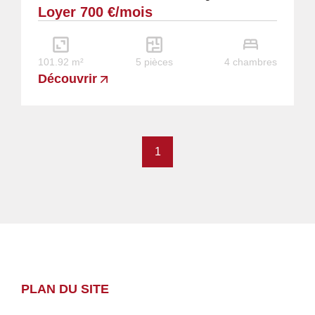
Loyer 700 €/mois
sur séjour/ salon, un WC, une buanderie avec...
101.92 m²
5 pièces
4 chambres
Découvrir
1
PLAN DU SITE