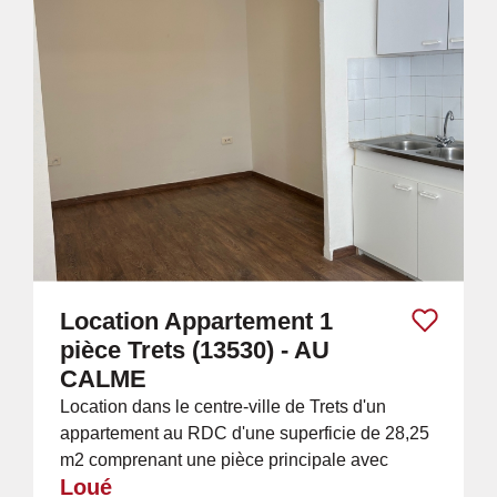
Location Appartement 1
pièce Trets (13530) - AU
CALME
Location dans le centre-ville de Trets d'un
appartement au RDC d'une superficie de 28,25
m2 comprenant une pièce principale avec
Loué
cuisine - une salle d'eau - wc et un...