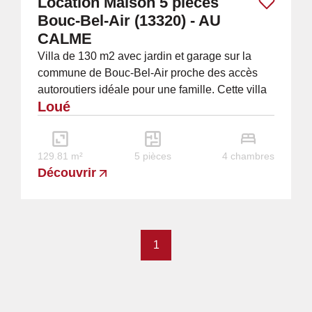
Location Maison 5 pièces
Bouc-Bel-Air (13320) - AU
CALME
Villa de 130 m2 avec jardin et garage sur la
commune de Bouc-Bel-Air proche des accès
autoroutiers idéale pour une famille. Cette villa
Loué
comprend une entrée avec placards - une...
129.81 m²
5 pièces
4 chambres
Découvrir
1