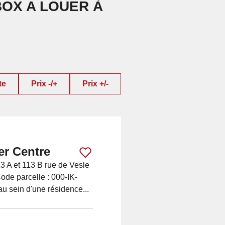
BOX A LOUER À
te
Prix -/+
Prix +/-
er Centre
 A et 113 B rue de Vesle
ode parcelle : 000-IK-
au sein d'une résidence...