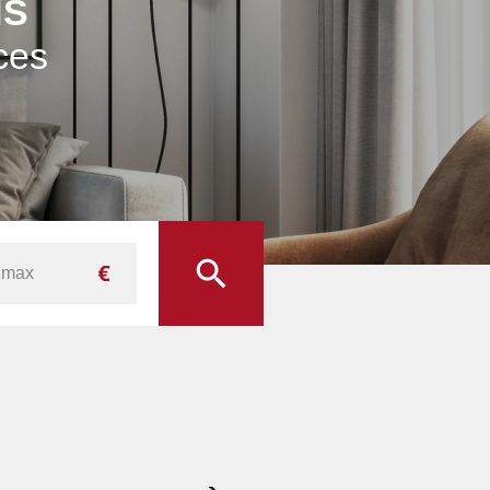
NS
ces