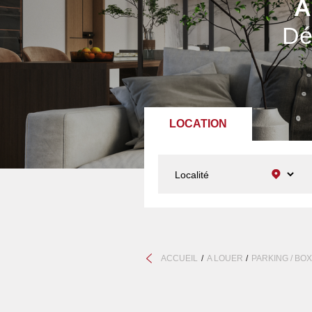
A
Dé
LOCATION
ACCUEIL
A LOUER
PARKING / BO