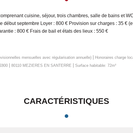
omprenant cuisine, séjour, trois chambres, salle de bains et WC
le début septembre Loyer : 800 € Provision sur charges : 35 € (e
ntie : 800 € Frais de bail et états des lieux : 550 €
|
visionnelles mensuelles avec régularisation annuelle)
Honoraires charge loc
|
|
 €800
80110 MEZIERES EN SANTERRE
Surface habitable: 72m²
CARACTÉRISTIQUES