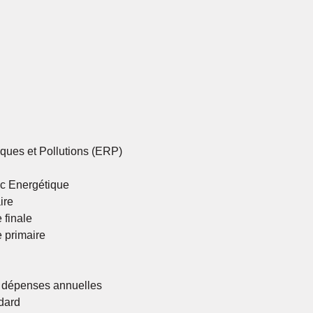
ques et Pollutions (ERP)
ic Energétique
ire
 finale
 primaire
 dépenses annuelles
dard