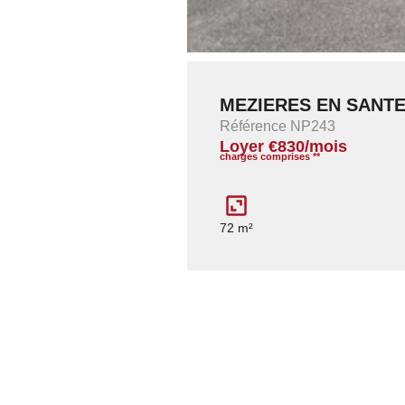
MEZIERES EN SANT
Référence NP243
Loyer €830/mois
charges comprises **
72 m²