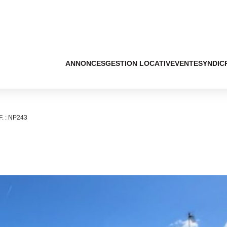
ANNONCES
GESTION LOCATIVE
VENTE
SYNDIC
. : NP243