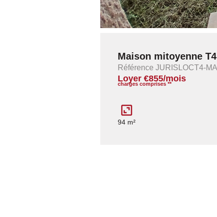
Maison mitoyenne T4 
Référence JURISLOCT4-
Loyer €855/mois
charges comprises **
94 m²