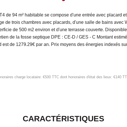
 T4 de 94 m² habitable se compose d'une entrée avec placard et
ge de trois chambres avec placards, d'une salle de bains avec
erficie de 500 m2 environ et d'une terrasse couverte. Disponible
etien de la fosse septique DPE : CE-D / GES - C Montant esti
d est de 1279.29€ par an. Prix moyens des énergies indexés s
noraires charge locataire: €500 TTC
dont honoraires d'état des lieux: €140 T
CARACTÉRISTIQUES