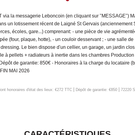
la messagerie Leboncoin (en cliquant sur "MESSAGE") Mais
dans un lotissement récent de Laigné St Gervais (anciennement 
es, écoles, gare...) comprenant: - une pièce de vie agrémentée 
e (four, plaque, hotte), - un couloir desservant ; - une salle de
dressing. Le bien dispose d'un cellier, un garage, un jardin cl
le à pellets + radiateurs à inertie dans les chambres Productio
épôt de garantie: 850€ - Honoraires à la charge du locataire (ba
E FIN MAI 2026
|
|
ont honoraires d'état des lieux: €272 TTC
Dépôt de garantie: €850
72220 
CARACTÉRISTIQUES