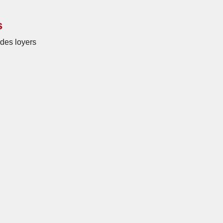
s
des loyers