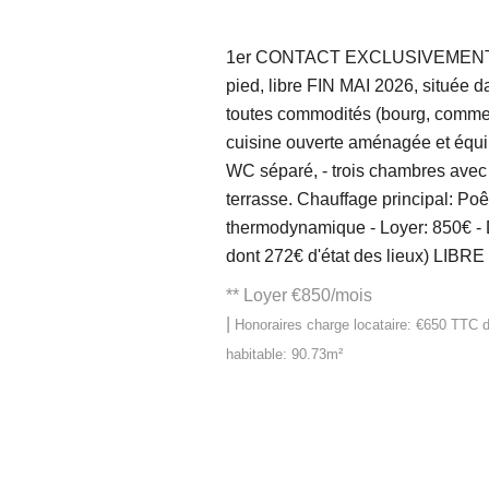
1er CONTACT EXCLUSIVEMENT via 
pied, libre FIN MAI 2026, située 
toutes commodités (bourg, commerc
cuisine ouverte aménagée et équipé
WC séparé, - trois chambres avec 
terrasse. Chauffage principal: Poê
thermodynamique - Loyer: 850€ - D
dont 272€ d'état des lieux) LIBR
**
Loyer €850/mois
|
Honoraires charge locataire: €650 TTC
d
habitable: 90.73m²