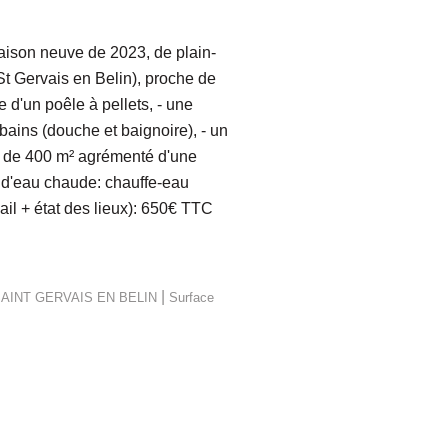
on neuve de 2023, de plain-
St Gervais en Belin), proche de
d'un poêle à pellets, - une
 bains (douche et baignoire), - un
os de 400 m² agrémenté d'une
n d'eau chaude: chauffe-eau
il + état des lieux): 650€ TTC
|
SAINT GERVAIS EN BELIN
Surface