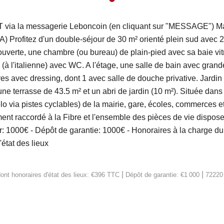
la messagerie Leboncoin (en cliquant sur "MESSAGE") Mais
) Profitez d'un double-séjour de 30 m² orienté plein sud avec 2 
verte, une chambre (ou bureau) de plain-pied avec sa baie vitr
(à l'italienne) avec WC. A l'étage, une salle de bain avec gran
s avec dressing, dont 1 avec salle de douche privative. Jardin 
une terrasse de 43.5 m² et un abri de jardin (10 m²). Située dans
lo via pistes cyclables) de la mairie, gare, écoles, commerces e
ent raccordé à la Fibre et l'ensemble des pièces de vie dispos
1000€ - Dépôt de garantie: 1000€ - Honoraires à la charge du lo
état des lieux
|
|
ont honoraires d'état des lieux: €396 TTC
Dépôt de garantie: €1 000
7222