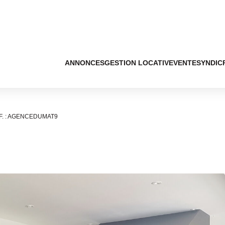
ANNONCES
GESTION LOCATIVE
VENTE
SYNDIC
F. : AGENCEDUMAT9