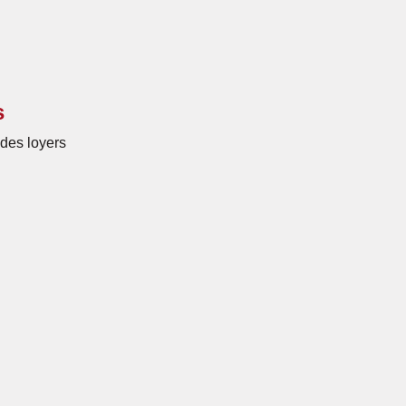
s
des loyers