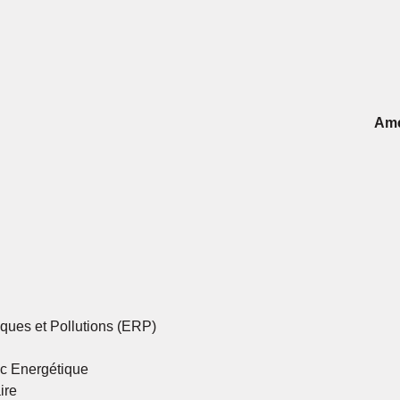
Amé
ques et Pollutions (ERP)
ic Energétique
ire