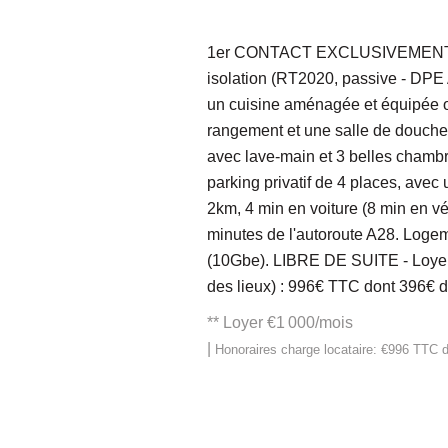
1er CONTACT EXCLUSIVEMENT via 
isolation (RT2020, passive - DPE A
un cuisine aménagée et équipée ou
rangement et une salle de douche 
avec lave-main et 3 belles chambre
parking privatif de 4 places, avec 
2km, 4 min en voiture (8 min en vé
minutes de l'autoroute A28. Logem
(10Gbe). LIBRE DE SUITE - Loyer: 
des lieux) : 996€ TTC dont 396€ d'
**
Loyer €1 000/mois
|
Honoraires charge locataire: €996 TTC
d