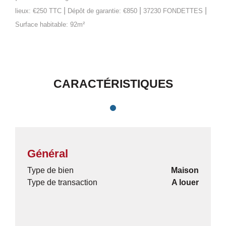
|
|
|
lieux: €250 TTC
Dépôt de garantie: €850
37230 FONDETTES
Surface habitable: 92m²
CARACTÉRISTIQUES
Général
Type de bien
Maison
Type de transaction
A louer