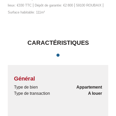
|
|
|
lieux: €330 TTC
Dépôt de garantie: €2 800
59100 ROUBAIX
Surface habitable: 111m²
CARACTÉRISTIQUES
Général
Type de bien
Appartement
Type de transaction
A louer