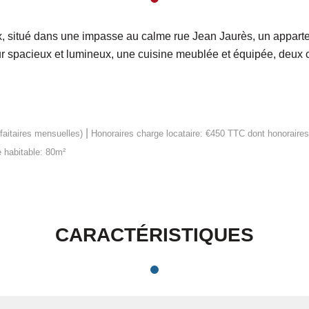
, situé dans une impasse au calme rue Jean Jaurès, un appart
r spacieux et lumineux, une cuisine meublée et équipée, deux c
|
faitaires mensuelles)
Honoraires charge locataire: €450 TTC
dont honoraires
 habitable: 80m²
CARACTÉRISTIQUES