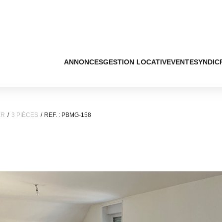
ANNONCES
GESTION LOCATIVE
VENTE
SYNDIC
ER
3 PIÈCES
REF. : PBMG-158