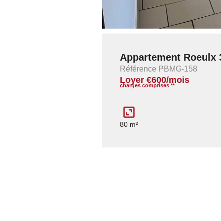
Appartement Roeulx 3
Référence PBMG-158
Loyer €600/mois
charges comprises **
80 m²