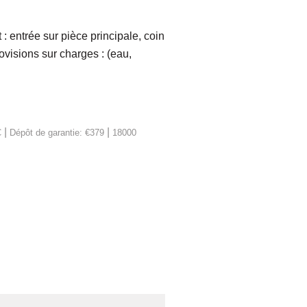
entrée sur pièce principale, coin
isions sur charges : (eau,
|
|
C
Dépôt de garantie: €379
18000