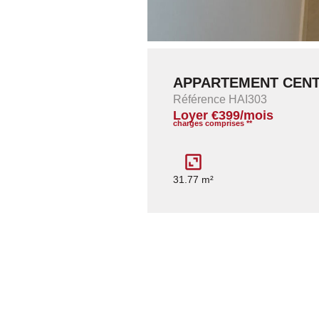
APPARTEMENT CENT
Référence HAI303
Loyer €399/mois
charges comprises **
31.77 m²