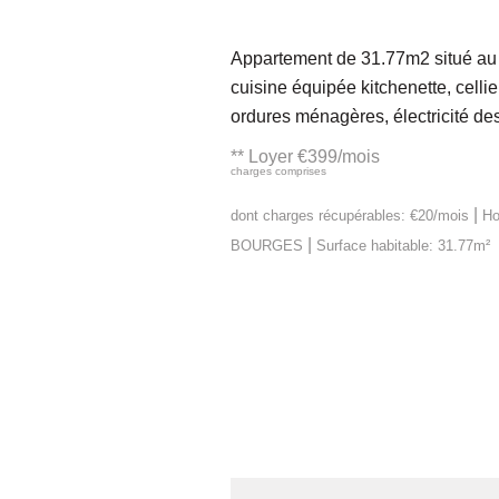
Appartement de 31.77m2 situé au 
cuisine équipée kitchenette, cel
ordures ménagères, électricité 
**
Loyer €399/mois
charges comprises
|
dont charges récupérables: €20/mois
Ho
|
BOURGES
Surface habitable: 31.77m²