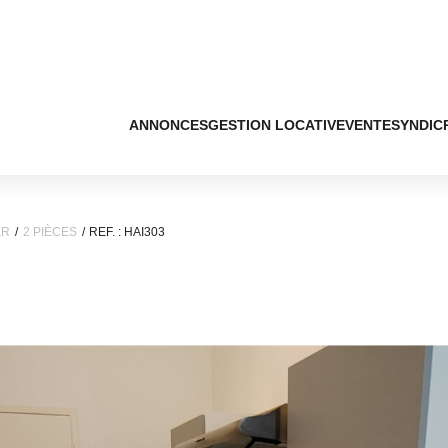
ANNONCES
GESTION LOCATIVE
VENTE
SYNDIC
ER
2 PIÈCES
REF. : HAI303