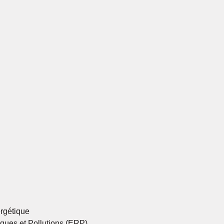
rgétique
ques et Pollutions (ERP)