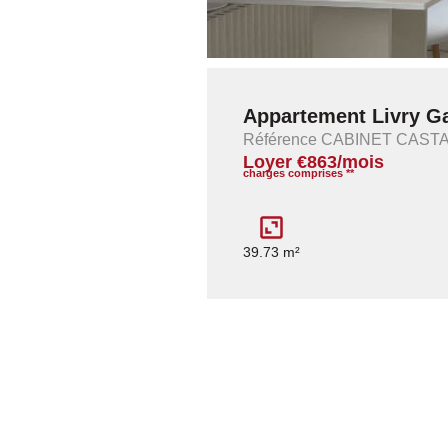
Appartement Livry Ga
Référence CABINET CAS
Loyer €863/mois
charges comprises **
39.73 m²