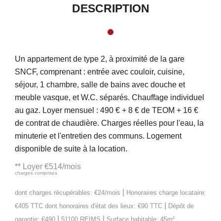
DESCRIPTION
Un appartement de type 2, à proximité de la gare
SNCF, comprenant : entrée avec couloir, cuisine,
séjour, 1 chambre, salle de bains avec douche et
meuble vasque, et W.C. séparés. Chauffage individuel
au gaz. Loyer mensuel : 490 € + 8 € de TEOM + 16 €
de contrat de chaudière. Charges réelles pour l'eau, la
minuterie et l'entretien des communs. Logement
disponible de suite à la location.
**
Loyer €514/mois
charges comprises
|
dont charges récupérables: €24/mois
Honoraires charge locataire:
|
€405 TTC
dont honoraires d'état des lieux: €90 TTC
Dépôt de
|
|
garantie: €490
51100 REIMS
Surface habitable: 45m²