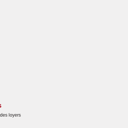
s
des loyers