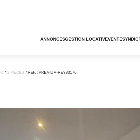
ANNONCES
GESTION LOCATIVE
VENTE
SYNDIC
ER
2 PIÈCES
REF. : PREMIUM-REY83170