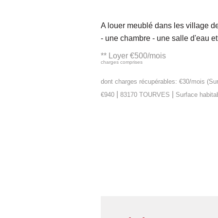
A louer meublé dans les village d
- une chambre - une salle d'eau et
**
Loyer €500/mois
charges comprises
dont charges récupérables: €30/mois (Sur j
|
|
€940
83170 TOURVES
Surface habita