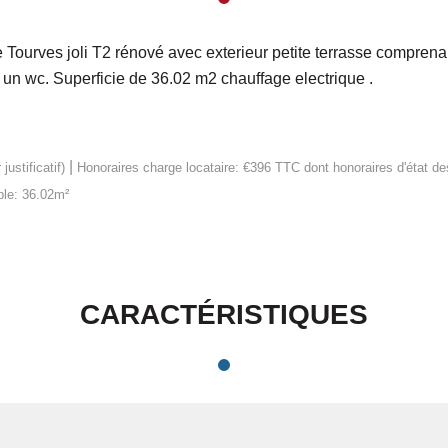
e Tourves joli T2 rénové avec exterieur petite terrasse compren
 un wc. Superficie de 36.02 m2 chauffage electrique .
|
ustificatif)
Honoraires charge locataire: €396 TTC
dont honoraires d'état d
ble: 36.02m²
CARACTÉRISTIQUES