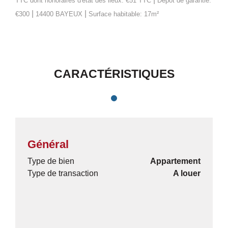
TTC
dont honoraires d'état des lieux: €51 TTC
Dépôt de garantie:
|
|
€300
14400 BAYEUX
Surface habitable: 17m²
CARACTÉRISTIQUES
Général
Type de bien
Appartement
Type de transaction
A louer