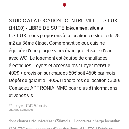
STUDIO A LA LOCATION - CENTRE-VILLE LISIEUX
(14100) - LIBRE DE SUITE Idéalement situé à
LISIEUX, nous proposons à la location ce studio de 28
m2 au 3ème étage. Comprenant séjour, cuisine
équipée d'une plaque vitrocéramique et salle d'eau
avec WC. Le logement est équipé de chauffages
électriques. Loyers et accessoires : Loyer mensuel :
400€ + provision sur charges 50€ soit 450€ par mois
Dépôt de garantie : 400€ Honoraires de location : 308€
Contactez APPRONIA IMMO pour plus d'informations
et venez vis
**
Loyer €425/mois
charges comprises
|
dont charges récupérables: €50/mois
Honoraires charge locataire:
|
€308 TTC
dont honoraires d'état des lieux: €84 TTC
Dépôt de