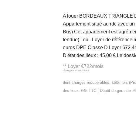
A louer BORDEAUX TRIANGLE D OR
Appartement situé au rdc avec un p
Bus) Cet appartement est agrémen
tendue) : oui. Loyer de référence
euros DPE Classe D Loyer 672.44 
D'état des lieux : 45,00 € Le doss
**
Loyer €722/mois
charges comprises
dont charges récupérables: €50/mois (Pro
|
des lieux: €45 TTC
Dépôt de garantie: 