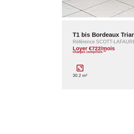
T1 bis Bordeaux Trian
Référence SCOTT-LAFAUR
Loyer €722/mois
charges comprises **
30.2 m²