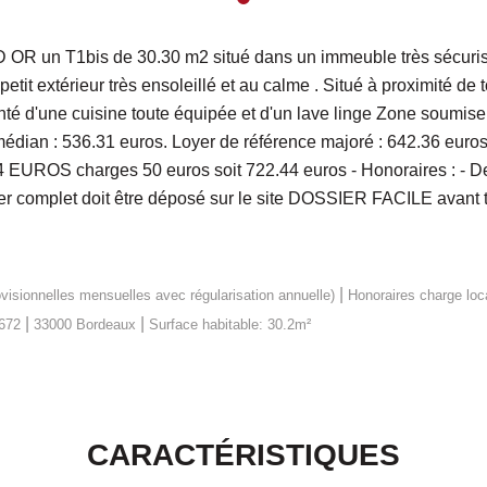
 un T1bis de 30.30 m2 situé dans un immeuble très sécurisé
etit extérieur très ensoleillé et au calme . Situé à proximité 
té d'une cuisine toute équipée et d'un lave linge Zone soumis
 médian : 536.31 euros. Loyer de référence majoré : 642.36 eur
EUROS charges 50 euros soit 722.44 euros - Honoraires : - De 
ier complet doit être déposé sur le site DOSSIER FACILE avant to
|
visionnelles mensuelles avec régularisation annuelle)
Honoraires charge loc
|
|
€672
33000 Bordeaux
Surface habitable: 30.2m²
CARACTÉRISTIQUES