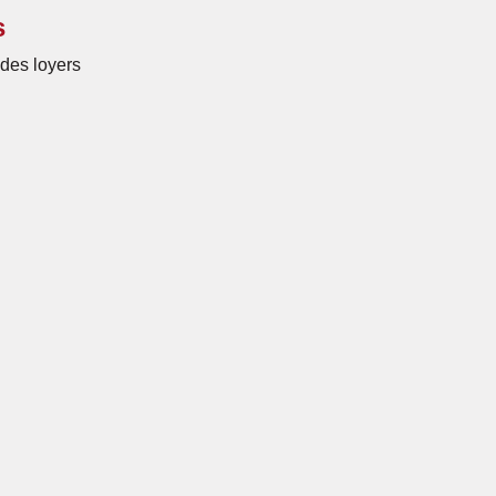
s
des loyers