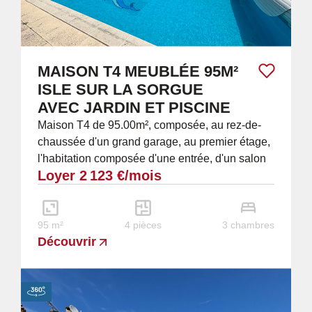
MAISON T4 MEUBLÉE 95M²
ISLE SUR LA SORGUE
AVEC JARDIN ET PISCINE
Maison T4 de 95.00m², composée, au rez-de-
chaussée d'un grand garage, au premier étage,
l'habitation composée d'une entrée, d'un salon
Loyer 2 123 €/mois
climatisé, d'une cuisine séparée, de deux...
95 m²
4 pièces
3 chambres
Découvrir