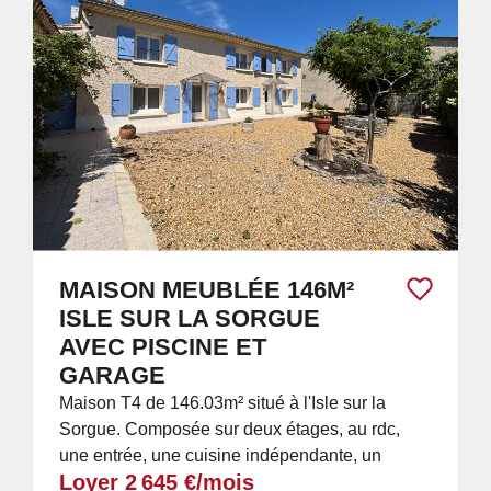
MAISON MEUBLÉE 146M²
ISLE SUR LA SORGUE
AVEC PISCINE ET
GARAGE
Maison T4 de 146.03m² situé à l'Isle sur la
Sorgue. Composée sur deux étages, au rdc,
une entrée, une cuisine indépendante, un
Loyer 2 645 €/mois
salon, une salle d'eau et des WC séparés. A