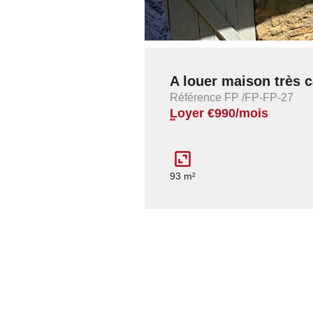
A louer maison très 
Référence FP /FP-FP-27
Loyer €990/mois
**
93 m²