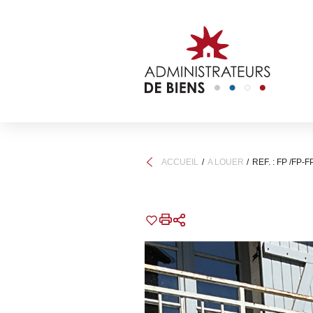
ACCUEIL
A LOUER
REF. : FP /FP-F