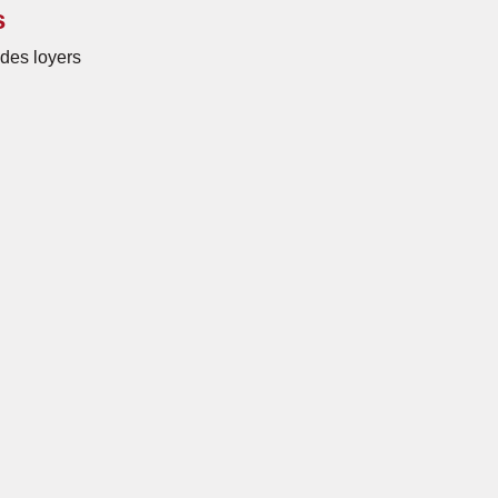
s
des loyers