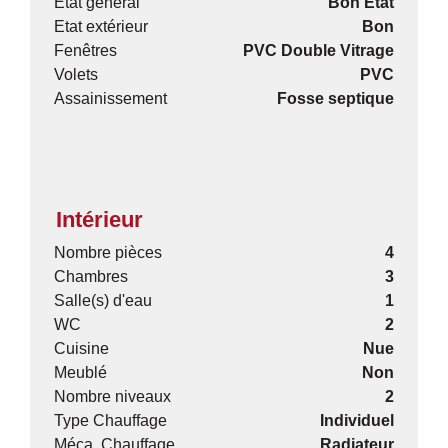
Etat général
Bon Etat
Etat extérieur
Bon
Fenêtres
PVC Double Vitrage
Volets
PVC
Assainissement
Fosse septique
Intérieur
Nombre pièces
4
Chambres
3
Salle(s) d'eau
1
WC
2
Cuisine
Nue
Meublé
Non
Nombre niveaux
2
Type Chauffage
Individuel
Méca. Chauffage
Radiateur