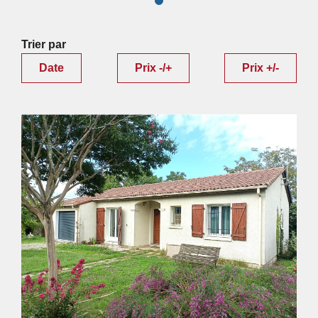
Trier par
Date
Prix -/+
Prix +/-