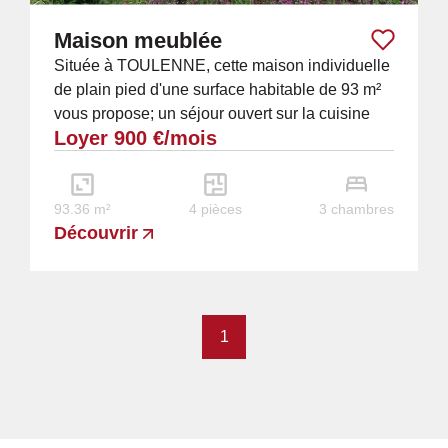
Maison meublée
Située à TOULENNE, cette maison individuelle
de plain pied d'une surface habitable de 93 m²
vous propose; un séjour ouvert sur la cuisine
Loyer 900 €/mois
équipée, une chambre parentale (avec...
93.36 m²
4 pièces
3 chambres
Découvrir
1