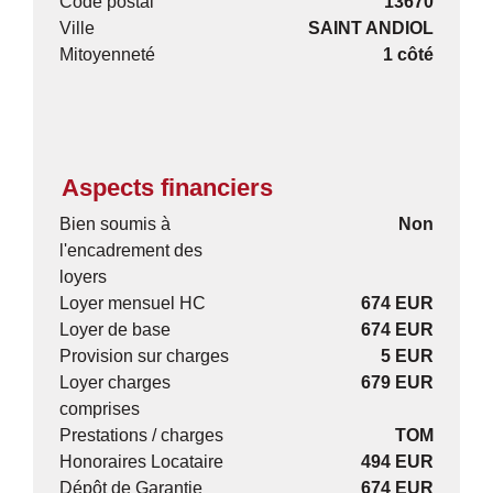
Code postal
13670
Ville
SAINT ANDIOL
Mitoyenneté
1 côté
Aspects financiers
Bien soumis à
Non
l'encadrement des
loyers
Loyer mensuel HC
674 EUR
Loyer de base
674 EUR
Provision sur charges
5 EUR
Loyer charges
679 EUR
comprises
Prestations / charges
TOM
Honoraires Locataire
494 EUR
Dépôt de Garantie
674 EUR