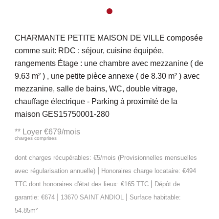
CHARMANTE PETITE MAISON DE VILLE composée
comme suit: RDC : séjour, cuisine équipée,
rangements Étage : une chambre avec mezzanine ( de
9.63 m² ) , une petite pièce annexe ( de 8.30 m² ) avec
mezzanine, salle de bains, WC, double vitrage,
chauffage électrique - Parking à proximité de la
maison GES15750001-280
**
Loyer €679/mois
charges comprises
dont charges récupérables: €5/mois (Provisionnelles mensuelles
|
avec régularisation annuelle)
Honoraires charge locataire: €494
|
TTC
dont honoraires d'état des lieux: €165 TTC
Dépôt de
|
|
garantie: €674
13670 SAINT ANDIOL
Surface habitable:
54.85m²