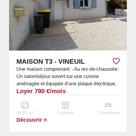
MAISON T3 - VINEUIL
Une maison comprenant: - Au rez-de-chaussée:
Un salon/séjour ouvert sur une cuisine
aménagée et équipée d'une plaque électrique,
Loyer 790 €/mois
d'une hotte et d'un four, une buanderie, des WC
-...
86.65 m²
3 pièces
2 chambres
Découvrir