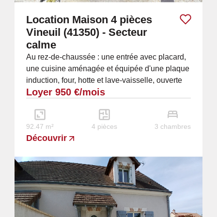
Location Maison 4 pièces
Vineuil (41350) - Secteur
calme
Au rez-de-chaussée : une entrée avec placard,
une cuisine aménagée et équipée d'une plaque
induction, four, hotte et lave-vaisselle, ouverte
Loyer 950 €/mois
sur la pièce à vivre, WC séparés. A...
92.47 m²
4 pièces
3 chambres
Découvrir