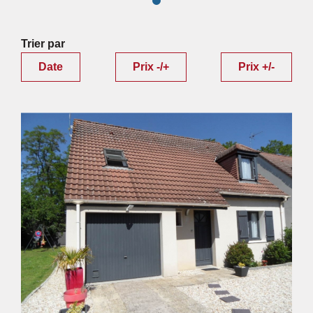
Trier par
Date
Prix -/+
Prix +/-