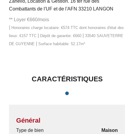
Zanello, Location & Gestion. 16 ter rue des
Combattants de l'UF et de l'AFN 33210 LANGON
**
Loyer €660/mois
|
Honoraires charge locataire: €574 TTC
dont honoraires d'état des
|
|
lieux: €157 TTC
Dépôt de garantie: €660
33540 SAUVETERRE
|
DE GUYENNE
Surface habitable: 52.17m²
CARACTÉRISTIQUES
Général
Type de bien
Maison