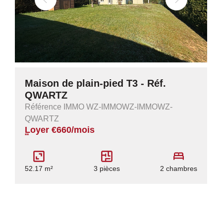
Maison de plain-pied T3 - Réf.
QWARTZ
Référence IMMO WZ-IMMOWZ-IMMOWZ-
QWARTZ
Loyer €660/mois
**
52.17 m²
3 pièces
2 chambres