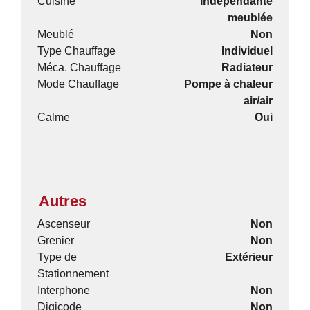
Cuisine
Indépendante
meublée
Meublé
Non
Type Chauffage
Individuel
Méca. Chauffage
Radiateur
Mode Chauffage
Pompe à chaleur
air/air
Calme
Oui
Autres
Ascenseur
Non
Grenier
Non
Type de
Extérieur
Stationnement
Interphone
Non
Digicode
Non