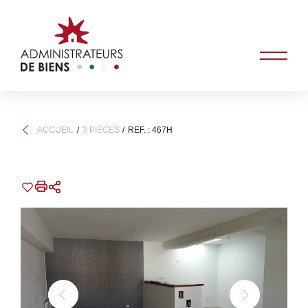
ACCUEIL
3 PIÈCES
REF. : 467H