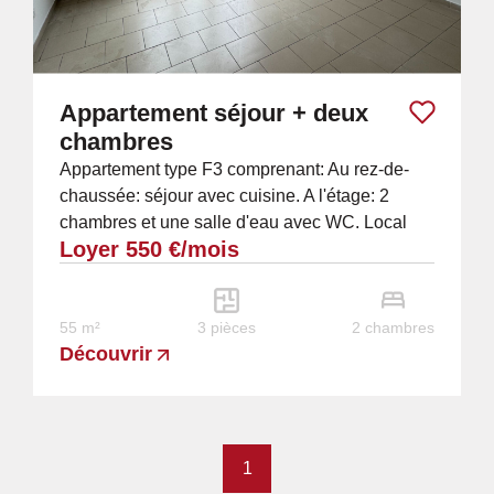
Appartement séjour + deux
chambres
Appartement type F3 comprenant: Au rez-de-
chaussée: séjour avec cuisine. A l'étage: 2
chambres et une salle d'eau avec WC. Local
Loyer 550 €/mois
poubelles. Cour commune avec place de
parking.
55 m²
3 pièces
2 chambres
Découvrir
1