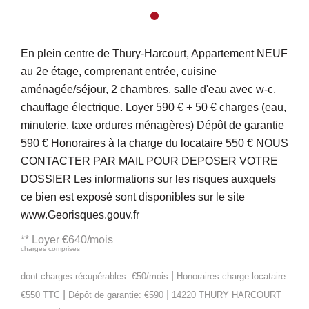
En plein centre de Thury-Harcourt, Appartement NEUF
au 2e étage, comprenant entrée, cuisine
aménagée/séjour, 2 chambres, salle d'eau avec w-c,
chauffage électrique. Loyer 590 € + 50 € charges (eau,
minuterie, taxe ordures ménagères) Dépôt de garantie
590 € Honoraires à la charge du locataire 550 € NOUS
CONTACTER PAR MAIL POUR DEPOSER VOTRE
DOSSIER Les informations sur les risques auxquels
ce bien est exposé sont disponibles sur le site
www.Georisques.gouv.fr
**
Loyer €640/mois
charges comprises
|
dont charges récupérables: €50/mois
Honoraires charge locataire:
|
|
€550 TTC
Dépôt de garantie: €590
14220 THURY HARCOURT