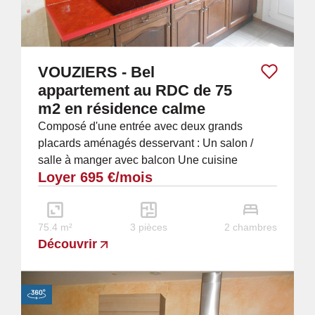
VOUZIERS - Bel
appartement au RDC de 75
m2 en résidence calme
Composé d'une entrée avec deux grands
placards aménagés desservant : Un salon /
salle à manger avec balcon Une cuisine
Loyer 695 €/mois
intégrée équipée (four, plaque, hotte) Deux
chambres de...
75.4 m²
3 pièces
2 chambres
Découvrir