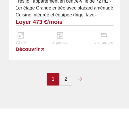
Très joli appartement en centre-ville de 72 m2 -
1er étage Grande entrée avec placard aménagé
Cuisine intégrée et équipée (frigo, lave-
Loyer 473 €/mois
vaisselle, four, plaque vitro-céramique et...
72 m²
2 pièces
1 chambre
Découvrir
1
2