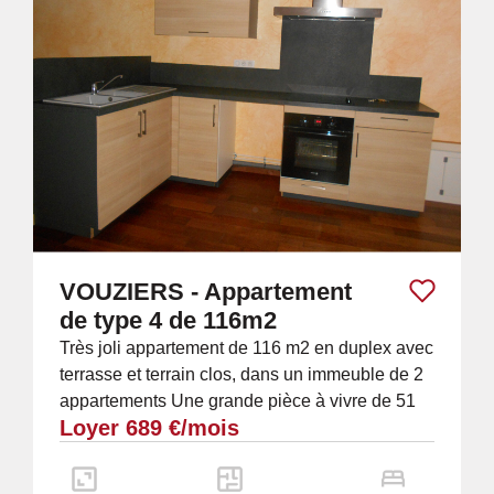
VOUZIERS - Appartement
de type 4 de 116m2
Très joli appartement de 116 m2 en duplex avec
terrasse et terrain clos, dans un immeuble de 2
appartements Une grande pièce à vivre de 51
Loyer 689 €/mois
m2 avec belle cuisine intégrée et...