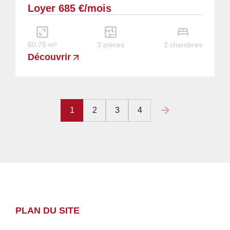
Loyer 685 €/mois
Cuisine avec placards et hotte - 2...
60.75 m²
3 pièces
2 chambres
Découvrir
1
2
3
4
PLAN DU SITE