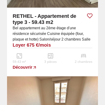
RETHEL - Appartement de
type 3 - 59.43 m2
Bel appartement au 2ème étage d'une
résidence sécurisée Cuisine équipée (four,
plaque et hotte) Salon/séjour 2 chambres Salle
Loyer 675 €/mois
de bain WC Chauffage collectif au GAZ
(compris dans...
59.43 m²
3 pièces
2 chambres
Découvrir