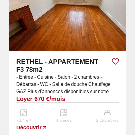
RETHEL - APPARTEMENT
F3 78m2
- Entrée - Cuisine - Salon - 2 chambres -
Débarras - WC - Salle de douche Chauffage
GAZ Plus d'annonces disponibles sur notre
Loyer 670 €/mois
page facebook : Ardennes Location ou sur
notre...
78.4 m²
4 pièces
2 chambres
Découvrir