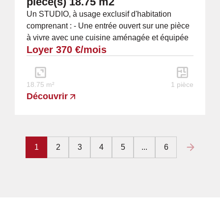
pièce(s) 18.75 m2
Un STUDIO, à usage exclusif d'habitation
comprenant : - Une entrée ouvert sur une pièce
à vivre avec une cuisine aménagée et équipée
Loyer 370 €/mois
d'une plaque, un frigidaire et une hotte, une...
18.75 m²
1 pièce
Découvrir
1
2
3
4
5
...
6