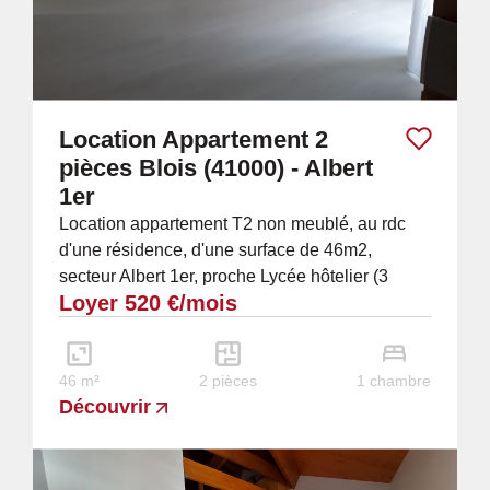
Location Appartement 2
pièces Blois (41000) - Albert
1er
Location appartement T2 non meublé, au rdc
d'une résidence, d'une surface de 46m2,
secteur Albert 1er, proche Lycée hôtelier (3
Loyer 520 €/mois
minutes à pied), comprenant : - 1 entrée avec...
46 m²
2 pièces
1 chambre
Découvrir