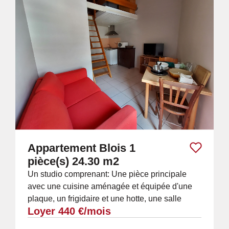
Appartement Blois 1
pièce(s) 24.30 m2
Un studio comprenant: Une pièce principale
avec une cuisine aménagée et équipée d'une
plaque, un frigidaire et une hotte, une salle
Loyer 440 €/mois
d'eau avec WC et une mezzanine
EQUIPEMENTS...