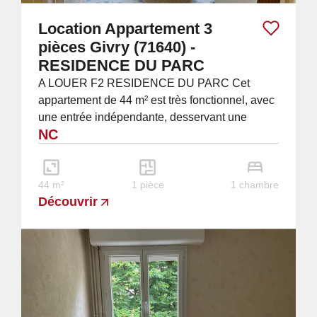
Location Appartement 3
pièces Givry (71640) -
RESIDENCE DU PARC
A LOUER F2 RESIDENCE DU PARC Cet
appartement de 44 m² est très fonctionnel, avec
une entrée indépendante, desservant une
NC
chambre, une cuisine, un salon, salle de bains
et WC, un...
44 m²
1 pièce
1 chambre
Découvrir