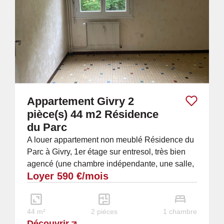
Appartement Givry 2
pièce(s) 44 m2 Résidence
du Parc
A louer appartement non meublé Résidence du
Parc à Givry, 1er étage sur entresol, très bien
agencé (une chambre indépendante, une salle,
Loyer 590 €/mois
une cuisine, une salle de douche, un WC,...
44 m²
2 pièces
1 chambre
Découvrir