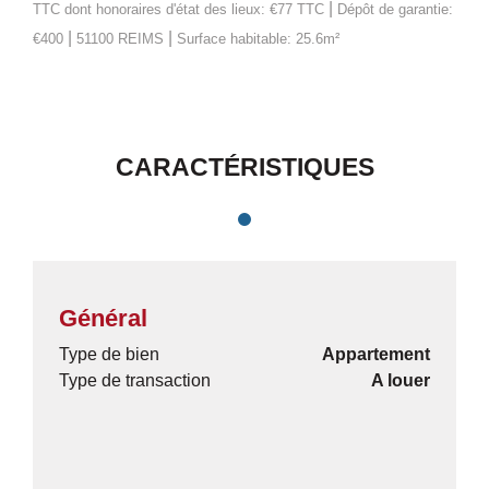
|
TTC
dont honoraires d'état des lieux: €77 TTC
Dépôt de garantie:
|
|
€400
51100 REIMS
Surface habitable: 25.6m²
CARACTÉRISTIQUES
Général
Type de bien
Appartement
Type de transaction
A louer