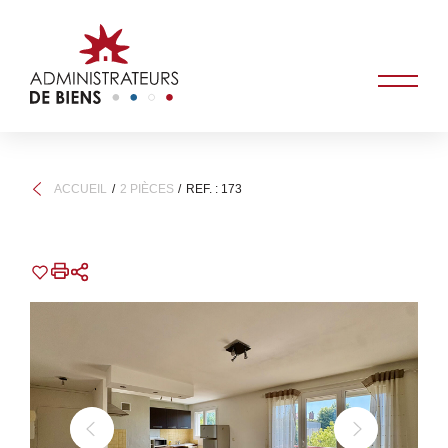
ACCUEIL
2 PIÈCES
REF. : 173