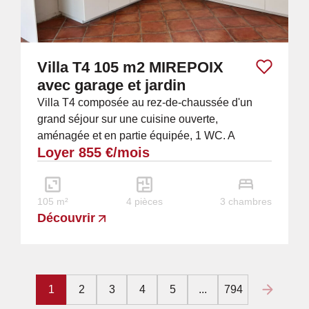
Villa T4 105 m2 MIREPOIX
avec garage et jardin
Villa T4 composée au rez-de-chaussée d'un
grand séjour sur une cuisine ouverte,
aménagée et en partie équipée, 1 WC. A
Loyer 855 €/mois
l'étage, 3 chambres dont 2 avec placard, belle
salle de...
105 m²
4 pièces
3 chambres
Découvrir
1
2
3
4
5
...
794