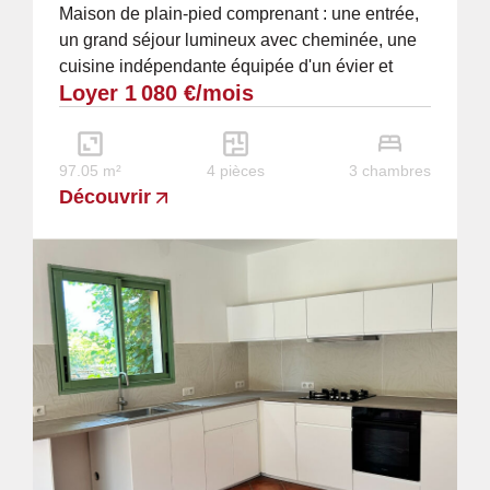
Maison de plain-pied comprenant : une entrée,
un grand séjour lumineux avec cheminée, une
cuisine indépendante équipée d'un évier et
Loyer 1 080 €/mois
d'une hotte, ainsi que d'une buanderie et...
97.05 m²
4 pièces
3 chambres
Découvrir