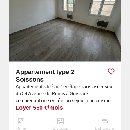
Appartement type 2
Soissons
Appartement situé au 1er étage sans ascenseur
du 34 Avenue de Reims à Soissons
comprenant une entrée, un séjour, une cuisine
Loyer 550 €/mois
meublée, une chambre, une salle de bain, un...
45 m²
2 pièces
1 chambre