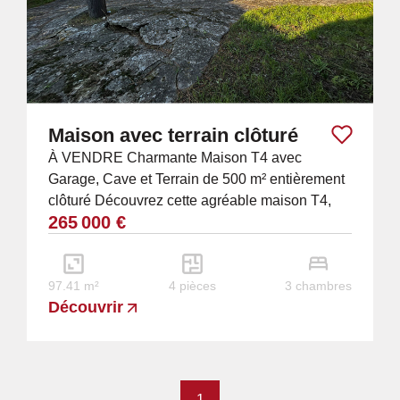
Maison avec terrain clôturé
À VENDRE Charmante Maison T4 avec
Garage, Cave et Terrain de 500 m² entièrement
clôturé Découvrez cette agréable maison T4,
265 000 €
idéalement située dans un quartier calme et
recherché,...
97.41 m²
4 pièces
3 chambres
Découvrir
1