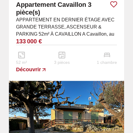
Appartement Cavaillon 3
pièce(s)
APPARTEMENT EN DERNIER ÉTAGE AVEC
GRANDE TERRASSE, ASCENSEUR &
PARKING 52m² À CAVAILLON A Cavaillon, au
133 000 €
sein d'une résidence récente et sécurisée avec
ascenseur, découvrez ce...
52 m²
3 pièces
1 chambre
Découvrir