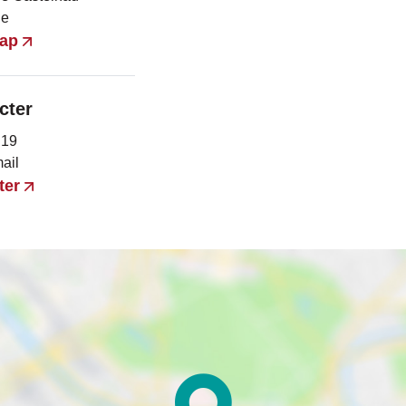
le
map
cter
 19
ail
ter