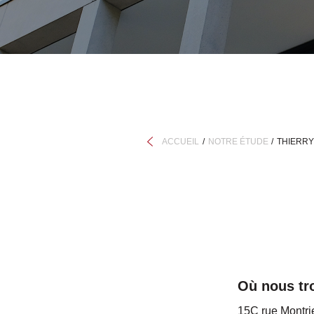
ACCUEIL
NOTRE ÉTUDE
THIERR
Où nous tr
15C rue Montri