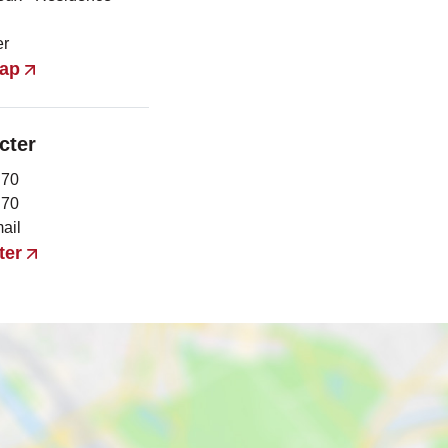
er
map
cter
 70
 70
ail
ter